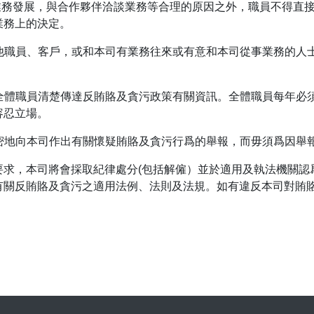
業務發展，與合作夥伴洽談業務等合理的原因之外，職員不得直
業務上的決定。
其他職員、客戶，或和本司有業務往來或有意和本司從事業務的人
向全體職員清楚傳達反賄賂及貪污政策有關資訊。全體職員每年必
容忍立場。
保密地向本司作出有關懷疑賄賂及貪污行爲的舉報，而毋須爲因舉
要求，本司將會採取紀律處分(包括解僱）並於適用及執法機關認
有關反賄賂及貪污之適用法例、法則及法規。如有違反本司對賄