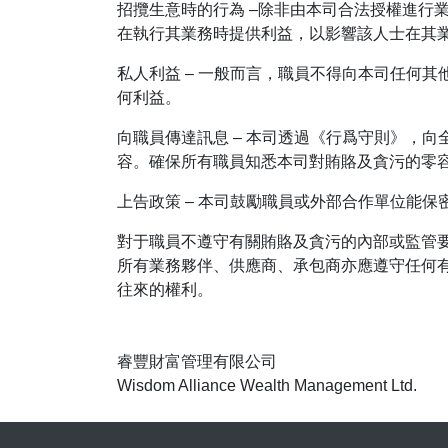
招攬生意時的行為 –除非由本司合法授權進行
在執行其業務時提供利益，以影響該人士在其
私人利益 – 一般而言，職員不得向本司任何
何利益。
向職員傳達訊息 – 本司透過《行爲守則》，
容。確保所有職員知悉本司對賄賂及貪污的零
上告政策 – 本司鼓勵職員或外部合作單位能
對于職員不遵守有關賄賂及貪污的內部或監管
所有業務夥伴、供應商、承包商亦應遵守任何
往來的權利。
睿豐財富管理有限公司
Wisdom Alliance Wealth Management Ltd.